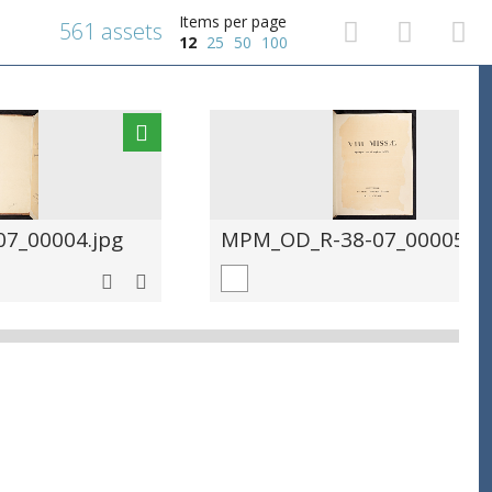
Items per page
561 assets
12
25
50
100
7_00004.jpg
MPM_OD_R-38-07_00005.jp