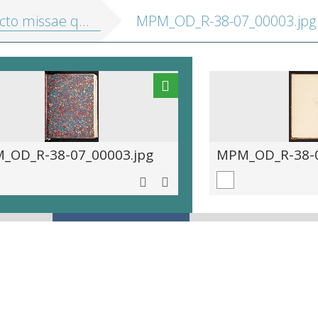
missae quinque, sex et septem vocum
MPM_OD_R-38-07_00003.jpg
_OD_R-38-07_00003.jpg
MPM_OD_R-38-0