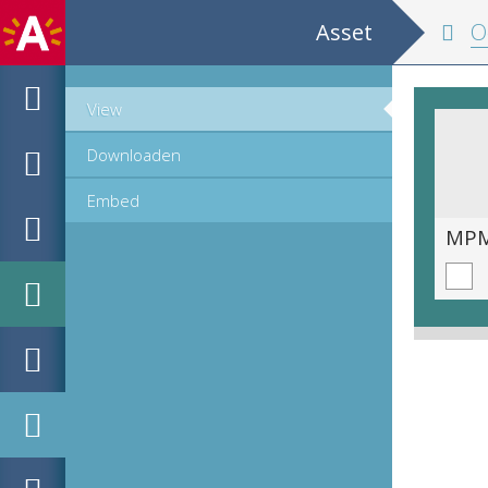
Asset
Octo 
View
Downloaden
Embed
MPM_OD_R-38-07_00002.jpg
MPM