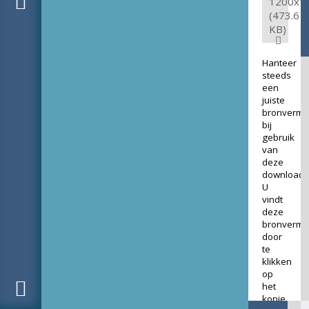
1200x1
(473.6
KB)
Hanteer
steeds
een
juiste
bronverme
bij
gebruik
van
deze
download.
U
vindt
deze
bronverme
door
te
klikken
op
het
kopje