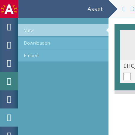
Asset
De moin
View
Downloaden
Embed
EHC_e805_2025_0363.tif
EHC