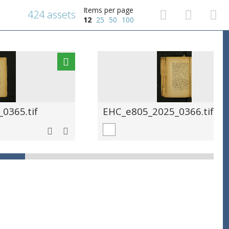
Items per page
424 assets
12
25
50
100
0365.tif
EHC_e805_2025_0366.tif