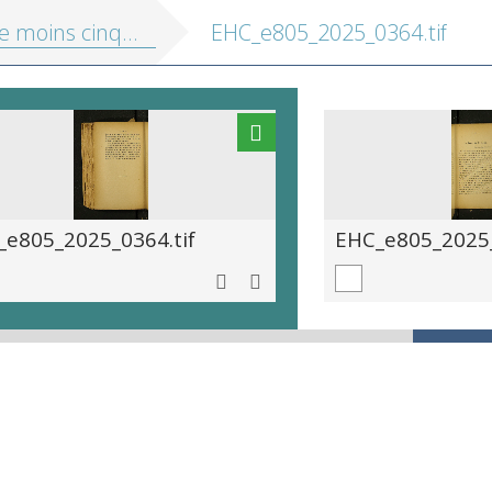
s cinq à la délivrance: novembre 1917 au 14 juillet 1919
EHC_e805_2025_0364.tif
_e805_2025_0364.tif
EHC_e805_2025_