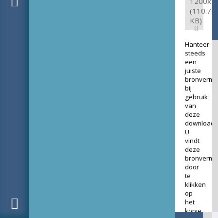
1200x1
(110.74
KB)
Hanteer
steeds
een
juiste
bronverme
bij
gebruik
van
deze
download.
U
vindt
deze
bronverme
door
te
klikken
op
het
kopje