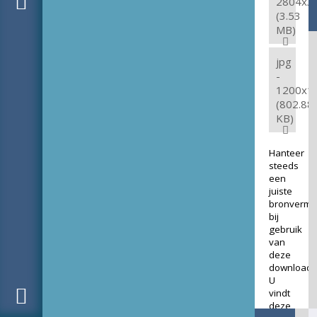
2804x3
(3.53
MB)
jpg
-
1200x1
(802.88
KB)
Hanteer
steeds
een
juiste
bronverme
bij
gebruik
van
deze
download.
U
vindt
deze