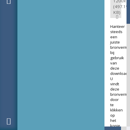
1200x7
(497.19
KB)
Hanteer
steeds
een
juiste
bronverme
bij
gebruik
van
deze
download.
U
vindt
deze
bronverme
door
te
klikken
op
het
kopje