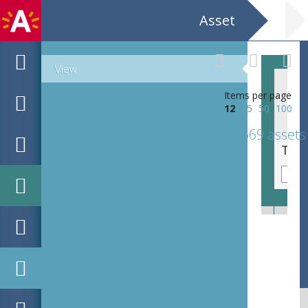
Asset
View
Items per page
12
25
50
100
569 assets
Ronde hanger met koningsprofiel