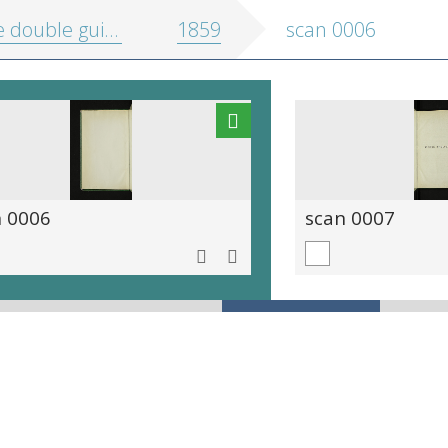
 guide commercial, ou: Livre d'adresses de la ville d'Anvers
1859
scan 0006
n 0006
scan 0007