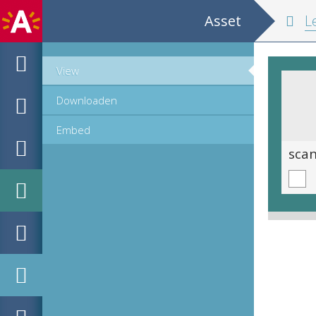
Asset
Le double
View
Downloaden
Embed
scan 0005
sca