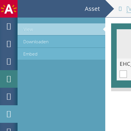
Asset
[Verzame
View
Downloaden
Embed
EHC_K86950_4_2016_0184.tif
EHC