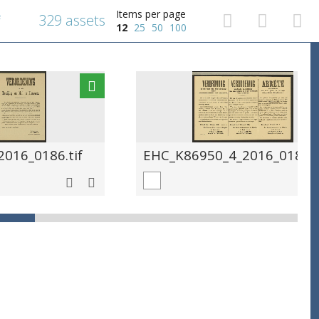
Items per page
329 assets
f
12
25
50
100
016_0186.tif
EHC_K86950_4_2016_0187.t