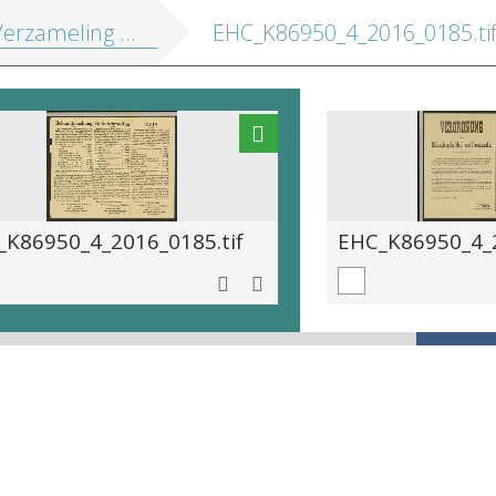
ling van Belgische en Duitsche oorlogsplakkaten, 1914-1918]
EHC_K86950_4_2016_0185.ti
_K86950_4_2016_0185.tif
EHC_K86950_4_2