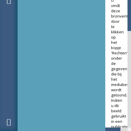
U
vindt
deze
bronverme
door
te
klikken
op
het
kopje
'Rechten'
onder
de
gegevens
die bij
het
mediabest
wordt
getoond.
Indien
u dit
beeld
gebruikt
in een
publicatie,