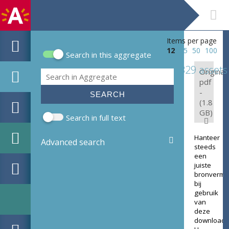
Items per page
12
25
50
100
Search in this aggregate
Search form
329 assets
Original:
Search
pdf
-
(1.8
GB)
Search in full text
Hanteer
Advanced search
steeds
een
juiste
bronverme
bij
gebruik
van
deze
download.