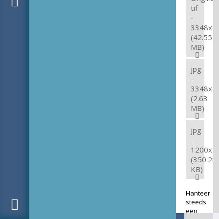
tif
-
3348x4
(42.55
MB)
jpg
-
3348x4
(2.63
MB)
jpg
-
1200x1
(350.28
KB)
Hanteer
steeds
een