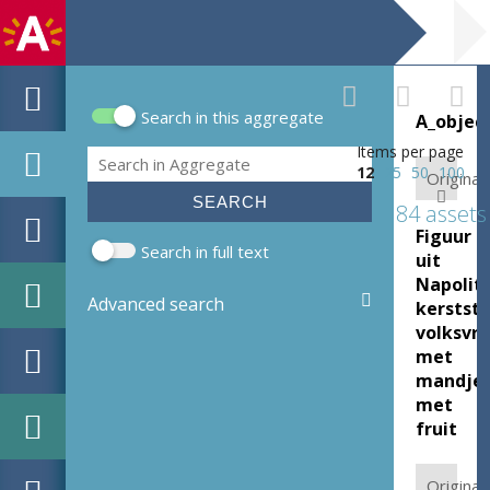
Search in this aggregate
A_objec
Search form
Items per page
Search
12
25
50
100
Original:
84 assets
Figuur
Search in full text
uit
Napolit
Advanced search
kerststa
volksvr
met
mandje
met
fruit
Original: