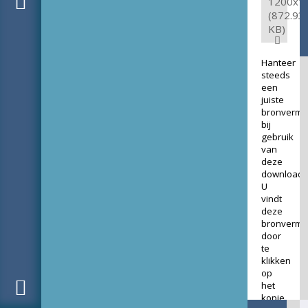
1200x1
(872.93
KB)
Hanteer
steeds
een
juiste
bronverme
bij
gebruik
van
deze
download.
U
vindt
deze
bronverme
door
te
klikken
op
het
kopje