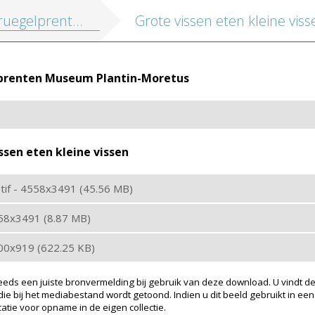
gelprenten Museum Plantin-Moretus
Grote vissen eten kleine viss
prenten Museum Plantin-Moretus
ssen eten kleine vissen
: tif - 4558x3491 (45.56 MB)
558x3491 (8.87 MB)
200x919 (622.25 KB)
eeds een juiste bronvermelding bij gebruik van deze download. U vindt de
ie bij het mediabestand wordt getoond. Indien u dit beeld gebruikt in een
atie voor opname in de eigen collectie.