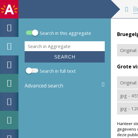
Brue
Search in this aggregate
Bruegel
Search form
Search
Original:
Grote vi
Search in full text
Original
Advanced search
jpg - 4
jpg - 1
Hanteer st
gegevens d
deze public