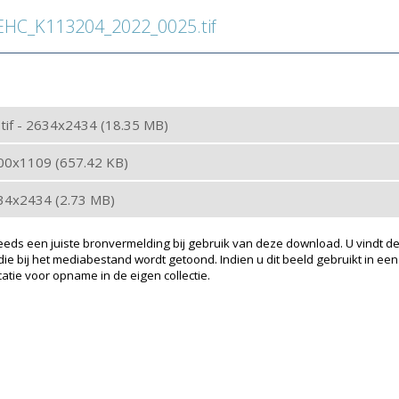
HC_K113204_2022_0025.tif
: tif - 2634x2434 (18.35 MB)
200x1109 (657.42 KB)
634x2434 (2.73 MB)
eeds een juiste bronvermelding bij gebruik van deze download. U vindt de
ie bij het mediabestand wordt getoond. Indien u dit beeld gebruikt in een
atie voor opname in de eigen collectie.