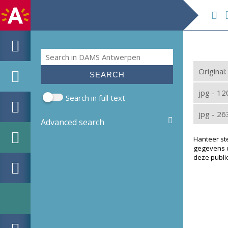
E
Search
Search form
Original
jpg - 1
Search in full text
jpg - 2
Advanced search
Hanteer st
gegevens d
deze public