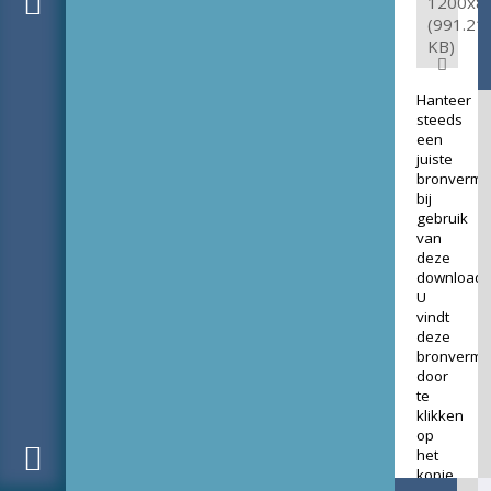
1200x8
(991.21
KB)
Hanteer
steeds
een
juiste
bronverme
bij
gebruik
van
deze
download.
U
vindt
deze
bronverme
door
te
klikken
op
het
kopje