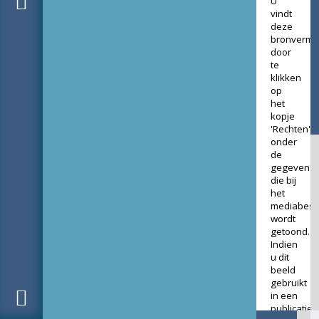
U
vindt
deze
bronverme
door
te
klikken
op
het
kopje
'Rechten'
onder
de
gegevens
die bij
het
mediabest
wordt
getoond.
Indien
u dit
beeld
gebruikt
in een
publicatie,