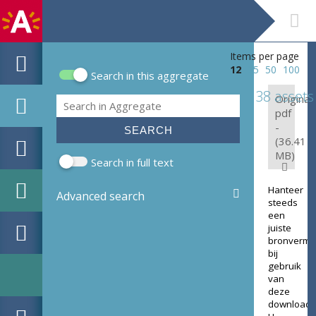
Items per page
12
25
50
100
Search in this aggregate
Search form
38 assets
Original:
Search
pdf
-
(36.41
MB)
Search in full text
Hanteer
Advanced search
steeds
een
juiste
bronverme
bij
gebruik
van
deze
download.