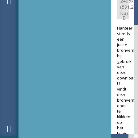
2495x2
(591.27
KB)
Hanteer
steeds
een
juiste
bronverme
bij
gebruik
van
deze
download.
U
vindt
deze
bronverme
door
te
klikken
op
het
kopje