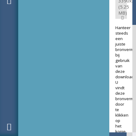
3390x2
(5.25
MB)
Hanteer
steeds
een
juiste
bronverme
bij
gebruik
van
deze
download.
U
vindt
deze
bronverme
door
te
klikken
op
het
kopje