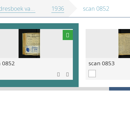
oek van de stad en de provincie Antwerpen
1936
scan 0852
n 0852
scan 0853