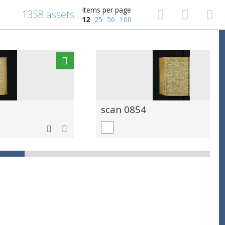
Items per page
1358 assets
12
25
50
100
scan 0854