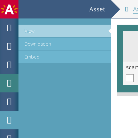
Asset
Adresb
View
Downloaden
Embed
scan 0851
sca