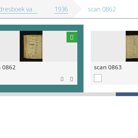
oek van de stad en de provincie Antwerpen
1936
scan 0862
n 0862
scan 0863