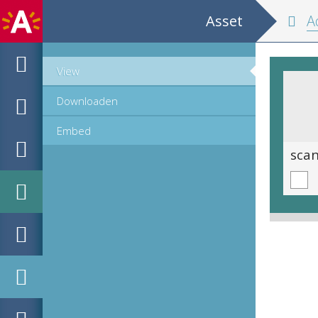
Asset
Adresb
View
Downloaden
Embed
scan 0861
sca