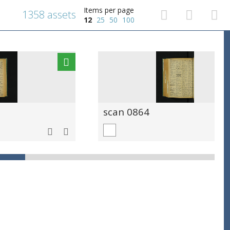
Items per page
1358 assets
12
25
50
100
scan 0864