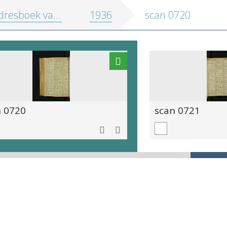
oek van de stad en de provincie Antwerpen
1936
scan 0720
n 0720
scan 0721