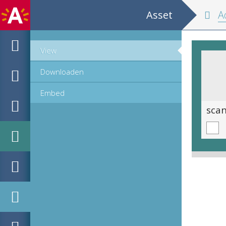
Asset
Adresb
View
Downloaden
Embed
scan 0719
sca