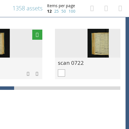
Items per page
1358 assets
12
25
50
100
scan 0722