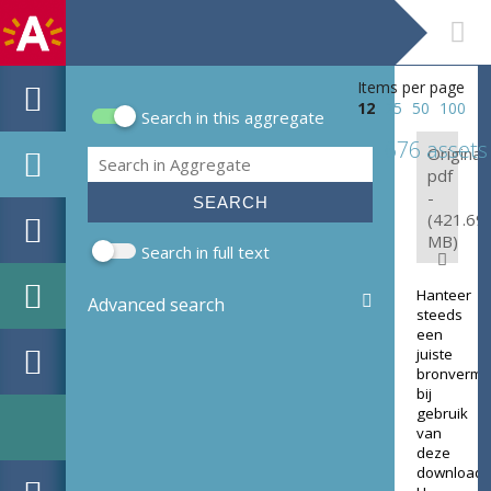
Items per page
12
25
50
100
Search in this aggregate
Search form
676 assets
Original:
Search
pdf
-
(421.69
MB)
Search in full text
Hanteer
Advanced search
steeds
een
juiste
bronverme
bij
gebruik
van
deze
download.