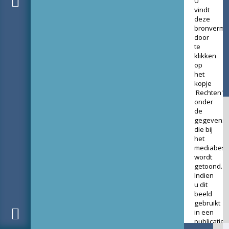
U
vindt
deze
bronverme
door
te
klikken
op
het
kopje
'Rechten'
onder
de
gegevens
die bij
het
mediabest
wordt
getoond.
Indien
u dit
beeld
gebruikt
in een
publicatie,