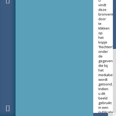
U
vindt
deze
bronverme
door
te
klikken
op
het
kopje
'Rechten'
onder
de
gegevens
die bij
het
mediabest
wordt
getoond.
Indien
u dit
beeld
gebruikt
in een
publicatie,