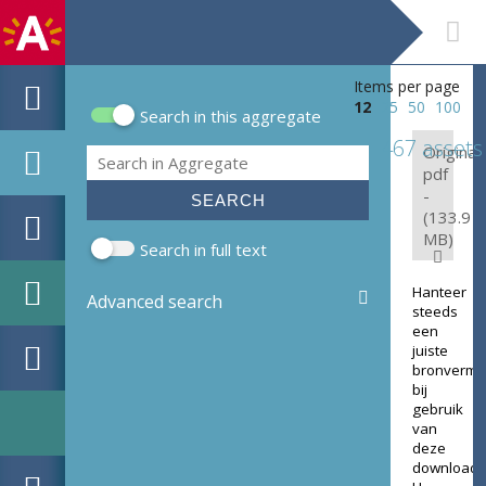
Items per page
12
25
50
100
Search in this aggregate
Search form
467 assets
Original:
Search
pdf
-
(133.9
MB)
Search in full text
Hanteer
Advanced search
steeds
een
juiste
bronverme
bij
gebruik
van
deze
download.