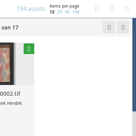
Items per page
194 assets
12
25
50
100
van 17


002.tif
heek Hendrik