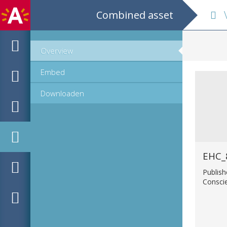
Combined asset
Voyage
Overview
Embed
Downloaden
EHC_
Publish
Consci