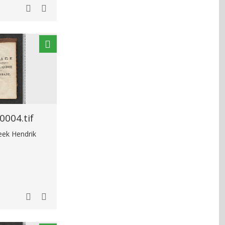
004.tif
heek Hendrik