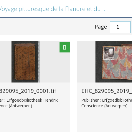
 pittoresque de la Flandre et du Brabant, avec des réflexions relativement aux arts & quelques gravures
Page
829095_2019_0001.tif
EHC_829095_2019_0
er : Erfgoedbibliotheek Hendrik
Publisher : Erfgoedbibliot
ence (Antwerpen)
Conscience (Antwerpen)