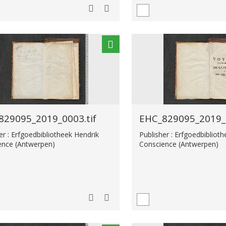
829095_2019_0003.tif
EHC_829095_2019_0
er : Erfgoedbibliotheek Hendrik
Publisher : Erfgoedbibliot
ence (Antwerpen)
Conscience (Antwerpen)