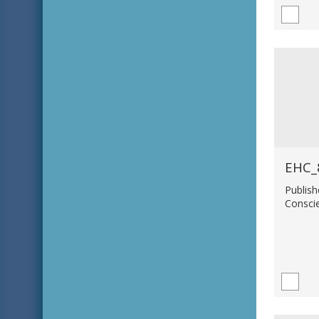
EHC_
Publish
Consci