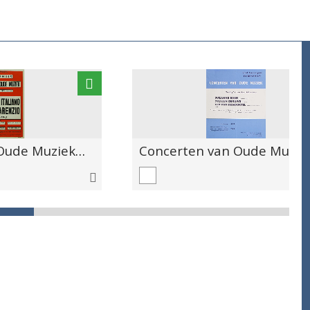
Concerten van Oude Muziek 1961, Maart Sestetto Italiano Luca Marenzio.