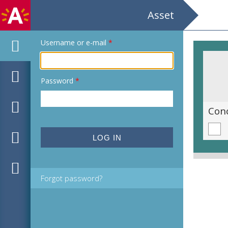
Asset
Username or e-mail
*
Password
*
Concerten van Oude Muziek / 1961, Februari / Johannes Ockeghem / Gezelschap / Solisten: Karel R.Druwe, Thérèse Prove, Alice Weyns, Stella Dalberg, / Sylvain Deruwe, Herman Bronselaer.
Forgot password?