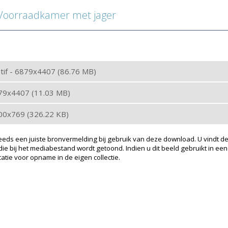
oorraadkamer met jager
: tif - 6879x4407 (86.76 MB)
879x4407 (11.03 MB)
200x769 (326.22 KB)
eeds een juiste bronvermelding bij gebruik van deze download. U vindt de
ie bij het mediabestand wordt getoond. Indien u dit beeld gebruikt in een
atie voor opname in de eigen collectie.