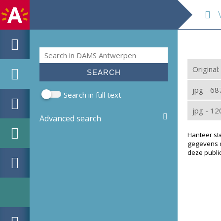
V
Search
Search form
Original
jpg - 6
Search in full text
jpg - 1
Advanced search
Hanteer st
gegevens d
deze public