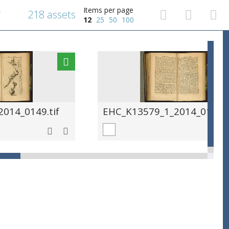
Items per page
218 assets
f
12
25
50
100
014_0149.tif
EHC_K13579_1_2014_0150.t