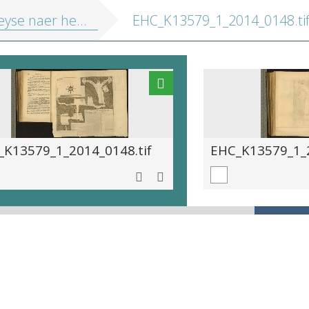
aer het H. Land, gedaen in de jaeren 1776. en 1777.
EHC_K13579_1_2014_0148.ti
_K13579_1_2014_0148.tif
EHC_K13579_1_2