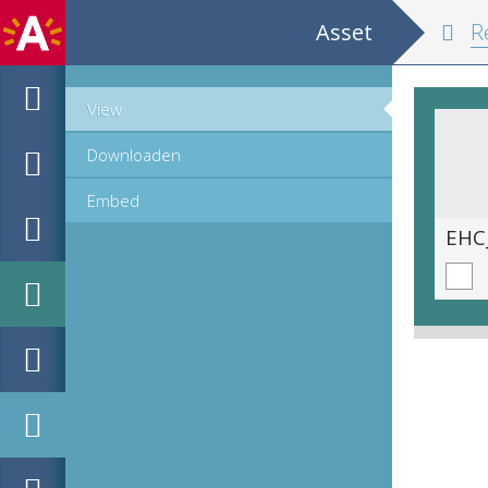
Asset
Reyse n
View
Downloaden
Embed
EHC_K13579_1_2014_0147.tif
EHC