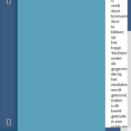
U
vindt
deze
bronverme
door
te
klikken
op
het
kopje
'Rechten'
onder
de
gegevens
die bij
het
mediabest
wordt
getoond.
Indien
u dit
beeld
gebruikt
in een
publicatie,