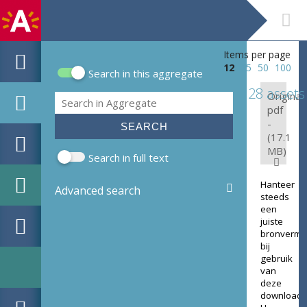
Items per page
12
25
50
100
Search in this aggregate
Search form
28 assets
Original:
Search
pdf
-
(17.1
MB)
Search in full text
Hanteer
Advanced search
steeds
een
juiste
bronverme
bij
gebruik
van
deze
download.