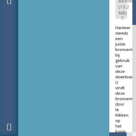
8850x8
(13.2
MB)
Hanteer
steeds
een
juiste
bronverme
bij
gebruik
van
deze
download.
U
vindt
deze
bronverme
door
te
klikken
op
het
kopje