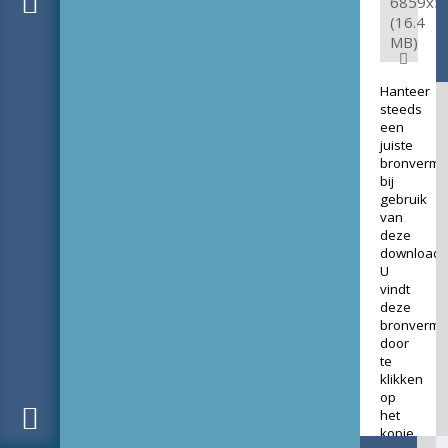
6859x5
(16.4
MB)
Hanteer
steeds
een
juiste
bronverme
bij
gebruik
van
deze
download.
U
vindt
deze
bronverme
door
te
klikken
op
het
kopje