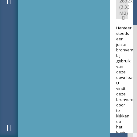
2832x4
(3.33
MB)
Hanteer
steeds
een
juiste
bronverme
bij
gebruik
van
deze
download.
U
vindt
deze
bronverme
door
te
klikken
op
het
kopje