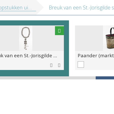
tukken uit de rijke MAS collectie
Breuk van een St.-Jorisgilde samengesteld uit een krans van 20 schakels met medaillon, borstplaat en gekroonde vogel