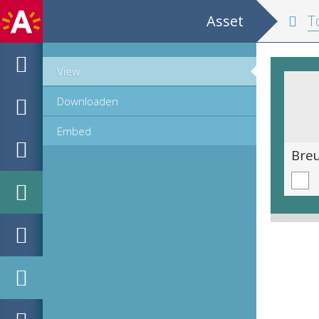
Asset
Tops
View
Downloaden
Embed
Juwelenkoffertje met floris arabesken