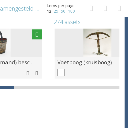
Items per page
Breuk van een St.-Jorisgilde samengesteld uit een krans van 20 schakels met medaillon, borstplaat en gekroonde vogel
12
25
50
100
274 assets
Paander (marktmand) beschilderd met pauwen en bloemen
Voetboog (kruisboog)