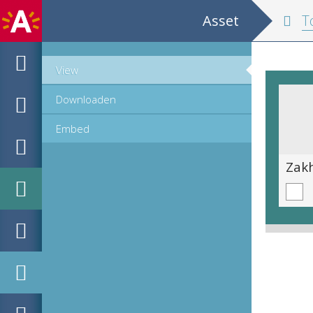
Asset
Tops
View
Downloaden
Embed
Soepterrine met los deksel