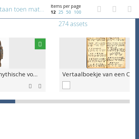
Items per page
Zakhorloge dat is blijven stilstaan toen matroos Gerard Denecker van boord sprong van het zinkende schoolschip "Comte de Smet de Naeyer".
12
25
50
100
274 assets
Beeld van een mythische vogel (sejen)