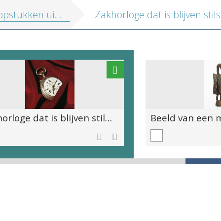
tukken uit de rijke MAS collectie
Zakhorloge dat is blijven stilstaan toen matroos Gerard Denecker van boord sprong van het zinkende schoolschip "Comte de Smet de Naeyer".