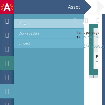
Asset
View
Items per page
Downloaden
12
25
50
100
Embed
274 assets
Vrouwenmantel in zijdefluweelikat (bakhmal).