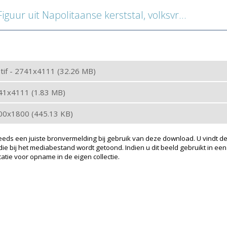
uur uit Napolitaanse kerststal, volksvrouw met haarband en short
: tif - 2741x4111 (32.26 MB)
741x4111 (1.83 MB)
200x1800 (445.13 KB)
eeds een juiste bronvermelding bij gebruik van deze download. U vindt de
ie bij het mediabestand wordt getoond. Indien u dit beeld gebruikt in een
atie voor opname in de eigen collectie.