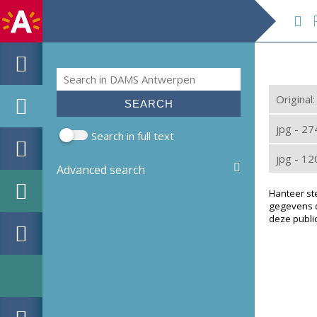
Fig
Search
Search form
Original
jpg - 2
Search in full text
jpg - 1
Advanced search
Hanteer st
gegevens d
deze public