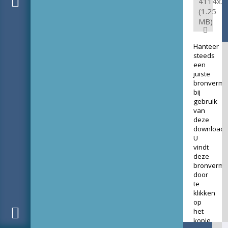
4114x2
(1.25
MB)
Hanteer
steeds
een
juiste
bronverme
bij
gebruik
van
deze
download.
U
vindt
deze
bronverme
door
te
klikken
op
het
kopje