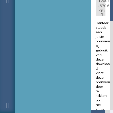
1200x1
(570.61
KB)
Hanteer
steeds
een
juiste
bronverme
bij
gebruik
van
deze
download.
U
vindt
deze
bronverme
door
te
klikken
op
het
kopje