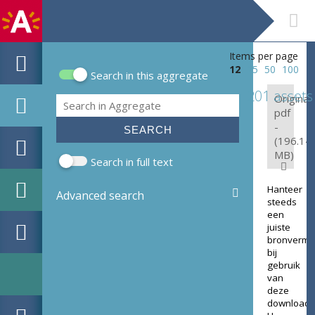
Items per page
12
25
50
100
Search in this aggregate
Search form
201 assets
Original:
Search
pdf
-
(196.14
MB)
Search in full text
Hanteer
Advanced search
steeds
een
juiste
bronverme
bij
gebruik
van
deze
download.