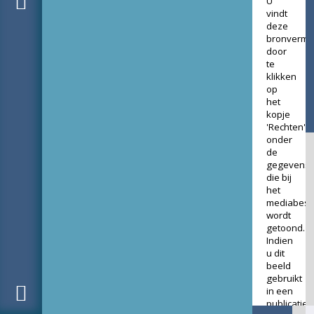
U
vindt
deze
bronverme
door
te
klikken
op
het
kopje
'Rechten'
onder
de
gegevens
die bij
het
mediabest
wordt
getoond.
Indien
u dit
beeld
gebruikt
in een
publicatie,