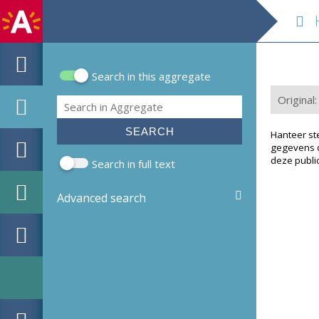
Histori
Search in this aggregate
Search form
Original
Search
Hanteer st
gegevens d
deze public
Search in full text
Advanced search