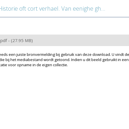
e oft cort verhael. Van eenighe ghedenckweerdighe gheschiedenissen van't beghintsel des wereldts, tot desen ... jaere toe
: pdf - (27.95 MB)
eeds een juiste bronvermelding bij gebruik van deze download. U vindt de
ie bij het mediabestand wordt getoond. Indien u dit beeld gebruikt in een
atie voor opname in de eigen collectie.