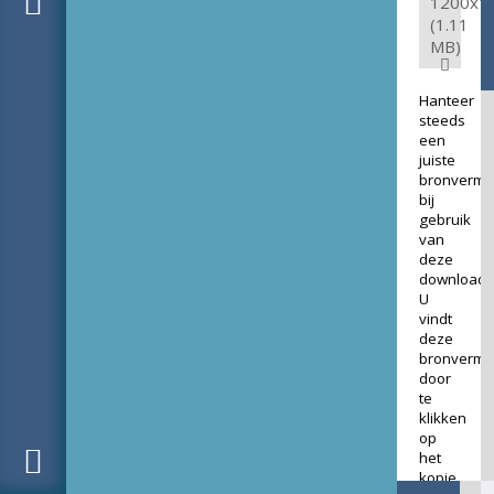
1200x1
(1.11
MB)
Hanteer
steeds
een
juiste
bronverme
bij
gebruik
van
deze
download.
U
vindt
deze
bronverme
door
te
klikken
op
het
kopje