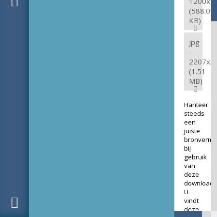
1200x2
(588.09
KB)
jpg
-
2207x3
(1.51
MB)
Hanteer
steeds
een
juiste
bronverme
bij
gebruik
van
deze
download.
U
vindt
deze