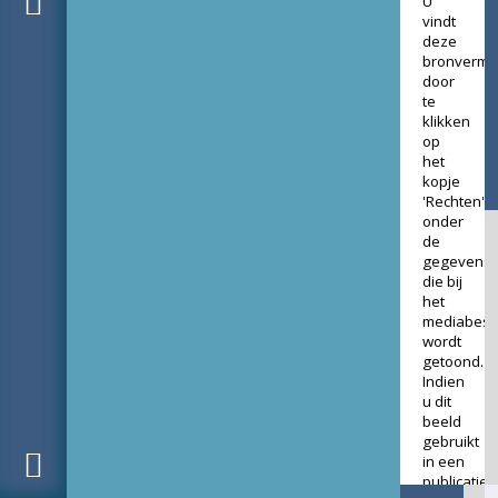
U
vindt
deze
bronverme
door
te
klikken
op
het
kopje
'Rechten'
onder
de
gegevens
die bij
het
mediabest
wordt
getoond.
Indien
u dit
beeld
gebruikt
in een
publicatie,