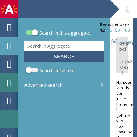
Items per page
12
25
50
100
Search in this aggregate
Search form
406 assets
Original:
Search
pdf
-
(756.29
MB)
Search in full text
Hanteer
Advanced search
steeds
een
juiste
bronverme
bij
gebruik
van
deze
download.