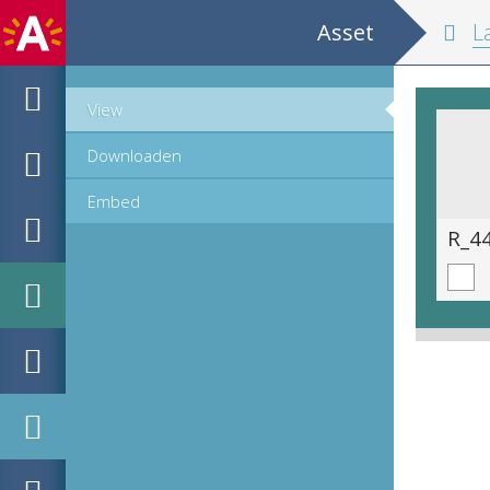
Asset
La descripti
View
Downloaden
Embed
R_44.9_105.tif
R_44