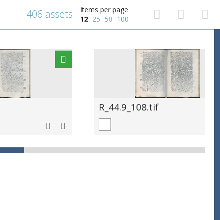
Items per page
406 assets
12
25
50
100
R_44.9_108.tif