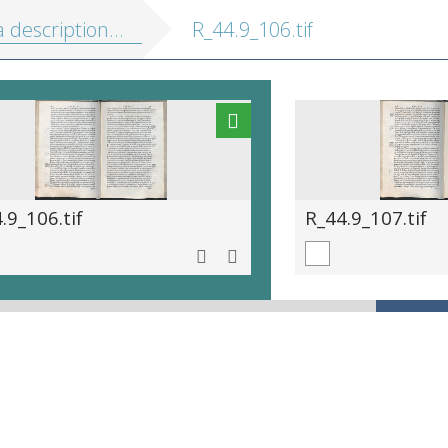
on de touts les Pais-Bas, autrement appellés la Germanie inferieure, ou Basse Allemagne
R_44.9_106.tif
.9_106.tif
R_44.9_107.tif