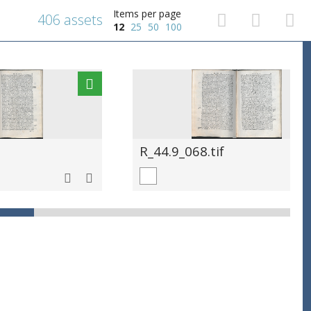
Items per page
406 assets
12
25
50
100
R_44.9_068.tif