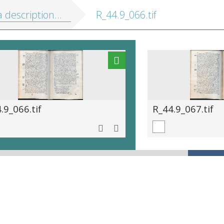
on de touts les Pais-Bas, autrement appellés la Germanie inferieure, ou Basse Allemagne
R_44.9_066.tif
.9_066.tif
R_44.9_067.tif