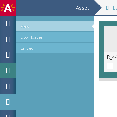
Asset
La descripti
View
Downloaden
Embed
R_44.9_065.tif
R_44