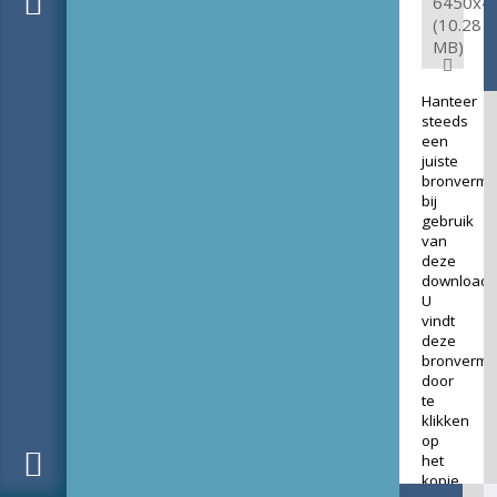
6450x4
(10.28
MB)
Hanteer
steeds
een
juiste
bronverme
bij
gebruik
van
deze
download.
U
vindt
deze
bronverme
door
te
klikken
op
het
kopje