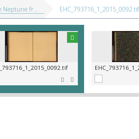
is, ou Atlas nouveau des cartes marines, levées et gravées par ordre exprés du roy, pour l'usage de ses armées de mer
EHC_793716_1_2015_0092.tif
_793716_1_2015_0092.tif
EHC_793716_1_2