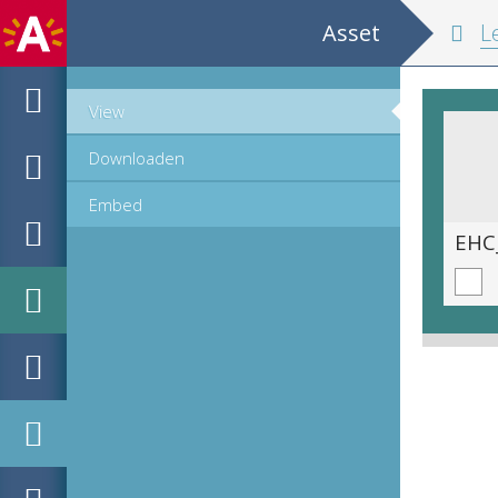
Asset
Le Neptune franço
View
Downloaden
Embed
EHC_793716_1_2015_0091.tif
EHC