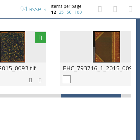
Items per page
94 assets
12
25
50
100
015_0093.tif
EHC_793716_1_2015_0094.t