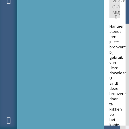
2072x2
(1.5
MB)
Hanteer
steeds
een
juiste
bronverme
bij
gebruik
van
deze
download.
U
vindt
deze
bronverme
door
te
klikken
op
het
kopje