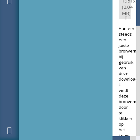
1951x2
(2.04
MB)
Hanteer
steeds
een
juiste
bronverme
bij
gebruik
van
deze
download.
U
vindt
deze
bronverme
door
te
klikken
op
het
kopje