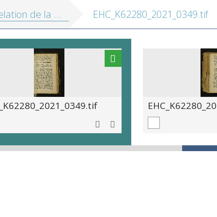
 de la captivité &amp; liberté du sieur Emanuel d'Aranda
EHC_K62280_2021_0349.tif
_K62280_2021_0349.tif
EHC_K62280_202