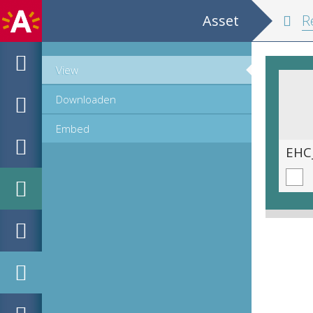
Asset
Relation
View
Downloaden
Embed
EHC_K62280_2021_0348.tif
EHC