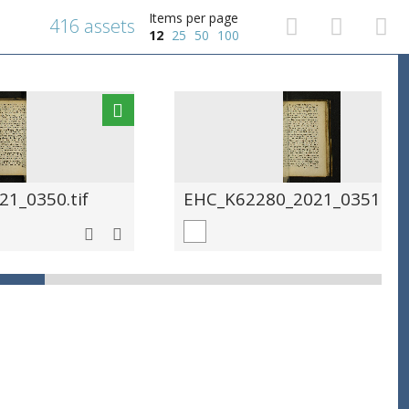
Items per page
416 assets
12
25
50
100
1_0350.tif
EHC_K62280_2021_0351.tif