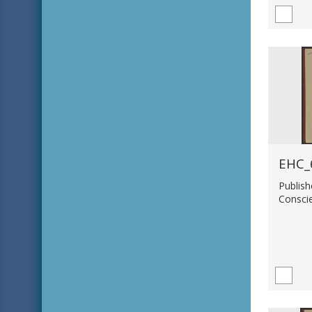
EHC_
Publish
Consci