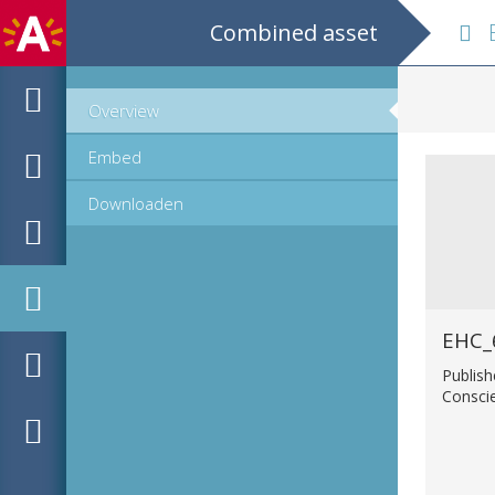
Combined asset
Een s
Overview
Embed
Downloaden
EHC_
Publish
Consci