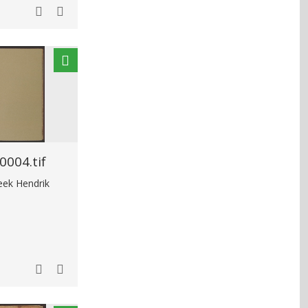
004.tif
heek Hendrik