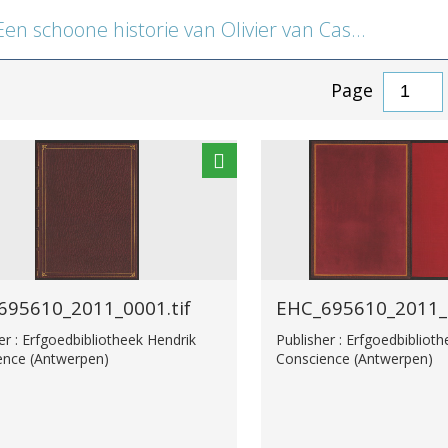
choone historie van Olivier van Castillen ende van Artus van Algarve sinen lieven gheselle
Page
695610_2011_0001.tif
EHC_695610_2011_0
er : Erfgoedbibliotheek Hendrik
Publisher : Erfgoedbibliot
ence (Antwerpen)
Conscience (Antwerpen)