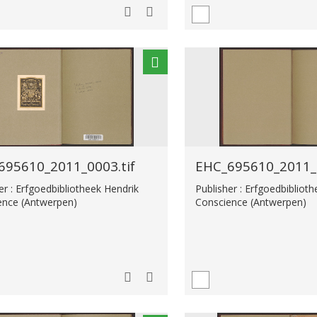
695610_2011_0003.tif
EHC_695610_2011_0
er : Erfgoedbibliotheek Hendrik
Publisher : Erfgoedbibliot
ence (Antwerpen)
Conscience (Antwerpen)