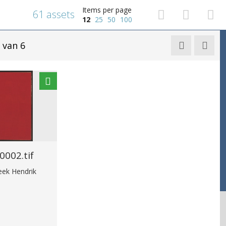
Items per page
61 assets
12
25
50
100
van 6


002.tif
heek Hendrik